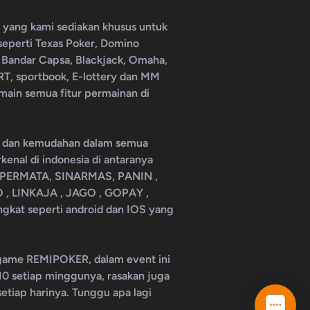
 yang kami sediakan khusus untuk
seperti Texas Poker, Domino
 Bandar Capsa, Blackjack, Omaha,
RT, sportbook, E-lottery dan MM
rmain semua fitur permainan di
dan kemudahan dalam semua
kenal di indonesia di antaranya
 PERMATA, SINARMAS, PANIN ,
 , LINKAJA , JAGO , GOPAY ,
kat seperti android dan IOS yang
 game
REMIPOKER
, dalam event ini
 10 setiap minggunya, rasakan juga
setiap harinya. Tunggu apa lagi