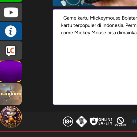
Game kartu Mickeymouse Bolatan
kartu terpopuler di Indonesia. Per
game Mickey Mouse bisa dimainkan 
RT