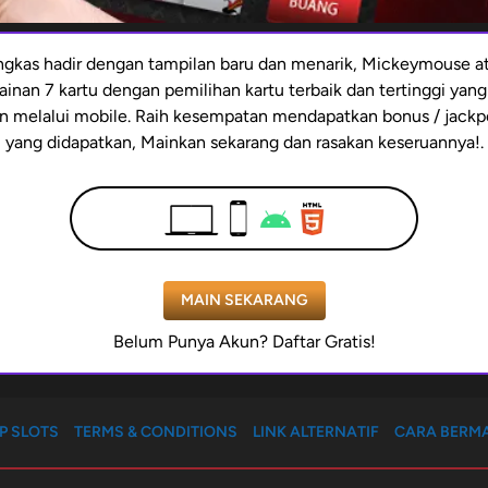
gkas hadir dengan tampilan baru dan menarik, Mickeymouse a
mainan 7 kartu dengan pemilihan kartu terbaik dan tertinggi ya
melalui mobile. Raih kesempatan mendapatkan bonus / jackpot
yang didapatkan, Mainkan sekarang dan rasakan keseruannya!.
MAIN SEKARANG
Belum Punya Akun?
Daftar Gratis!
P SLOTS
TERMS & CONDITIONS
LINK ALTERNATIF
CARA BERM