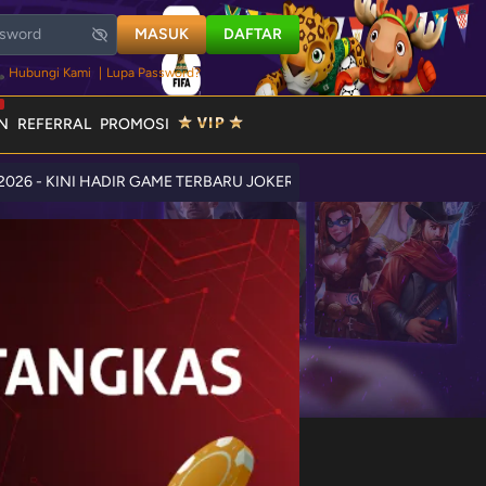
MASUK
DAFTAR
 Hubungi Kami
|
Lupa Password?
N
REFERRAL
PROMOSI
26 - KINI HADIR GAME TERBARU JOKERCASH !!! AKSES LINK RESMI K