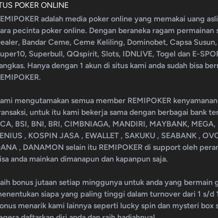
TUS POKER ONLINE
EMIPOKER adalah media poker online yang memakai uang asli
ara pecinta poker online. Dengan beraneka ragam permainan 
ealer, Bandar Ceme, Ceme Keliling, Dominobet, Capsa Susun,
uper10, Superbull, QQspirit, Slots, IDNLIVE, Togel dan E-SPO
angkas. Hanya dengan 1 akun di situs kami anda sudah bisa be
EMIPOKER.
ami mengutamakan semua member REMIPOKER kenyamanan 
ransaksi, untuk itu kami bekerja sama dengan berbagai bank ter
CA, BSI, BNI, BRI, CIMBNIAGA, MANDIRI, MAYBANK, MEGA,
ENIUS , KOSPIN JASA , EWALLET , SAKUKU , SEABANK , OVO
ANA , DANAMON selain itu REMIPOKER di support oleh perang
isa anda mainkan dimanapun dan kapanpun saja.
aih bonus jutaan setiap minggunya untuk anda yang bermain
enentukan siapa yang paling tinggi dalam turnover dari 1 s/d
onus menarik kami lainnya seperti lucky spin dan mysteri box 
egera daftarkan diri anda dan raih hadiahnya!