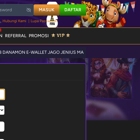
MASUK
DAFTAR
 Hubungi Kami
|
Lupa Password?
N
REFERRAL
PROMOSI
SI CIMB DANAMON E-WALLET JAGO JENIUS MANDIRI MAYBANK MEGA OC